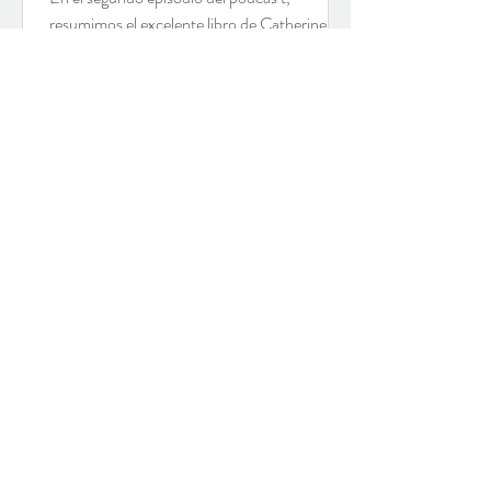
resumimos el excelente libro de Catherine
L`ecuyer , Educar en el asombro . Un libro
que les súper...