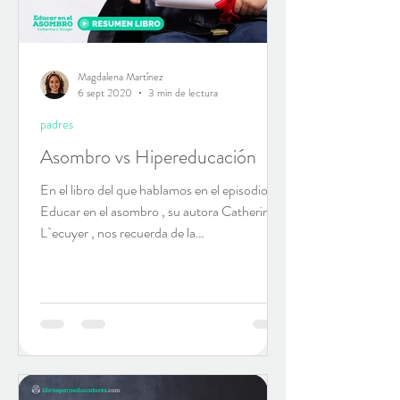
Magdalena Martínez
6 sept 2020
3 min de lectura
padres
Asombro vs Hipereducación
En el libro del que hablamos en el episodio 2 ,
Educar en el asombro , su autora Catherine
L`ecuyer , nos recuerda de la
incompatibilidad...